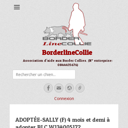
BorderlineCollie
Association d'aide aux Border Collies. (N° entreprise:
0844435676)
Rechercher
Facebook
Email
Site
Link
web
Connexion
ADOPTÉE-SALLY (F) 4 mois et demi à
adopter BLC W134005172