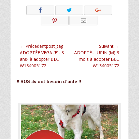
Navigation
← Précédentpost_tag
Suivant →
Article
Article
ADOPTÉE VEGA (F)- 3
ADOPTÉ–LUPIN (M) 3
de
précédent :
suivant :
ans- à adopter BLC
mois à adopter BLC
l’article
W134005172
W134005172
!! SOS ils ont besoin d’aide !!