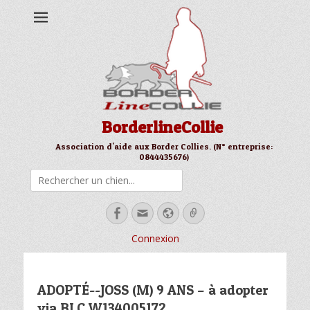
BorderlineCollie
Association d'aide aux Border Collies. (N° entreprise:
0844435676)
Rechercher
Facebook
Email
Site
Link
web
Connexion
ADOPTÉ--JOSS (M) 9 ANS – à adopter
via BLC W134005172