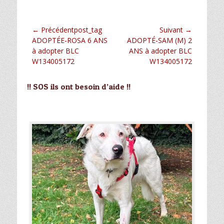
Navigation
← Précédentpost_tag
Suivant →
Article
Article
ADOPTÉE-ROSA 6 ANS
ADOPTÉ-SAM (M) 2
de
précédent :
suivant :
à adopter BLC
ANS à adopter BLC
l’article
W134005172
W134005172
!! SOS ils ont besoin d’aide !!