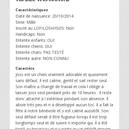
Caractéristiques
Date de naissance: 20/10/2014
Sexe: Mâle
Inscrit au LOF/LOSH/ISDS: Non
Handicaps: Non
Entente enfants: OUI
Entente chiens: OUI
Entente chats: PAS TESTÉ
Entente autre: NON CONNU
Caractère
Joss est un chien vraiment adorable et quasiment
sans défaut. Il est calme, gentil et sait rester seul.
Son maître a changé de travail et cela l oblige à
laisser Joss seul pendant près de 10 heures . Il reste
donc attaché à l extérieur pendant son absence. Il
aboie très peu et n a développé aucun toc. Il a fait la
fête à notre bénévole et s est calmé aussitôt. Son
seul défaut serait d être fugueur lorsqu il est trop
longtemps seul et de suivre n importe qui. Il a été
testé au troupeau et n y porte qu un intérêt moyen