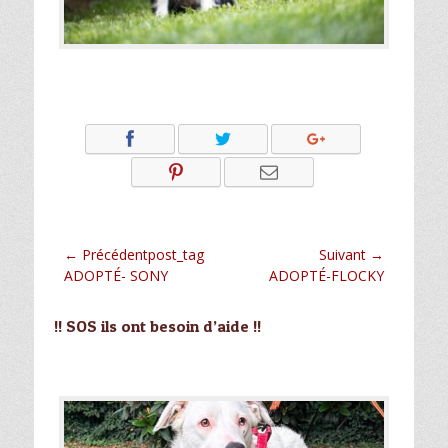
Navigation
← Précédentpost_tag
Suivant →
Article
Article
ADOPTÉ- SONY
ADOPTÉ-FLOCKY
de
précédent :
suivant :
l’article
!! SOS ils ont besoin d’aide !!