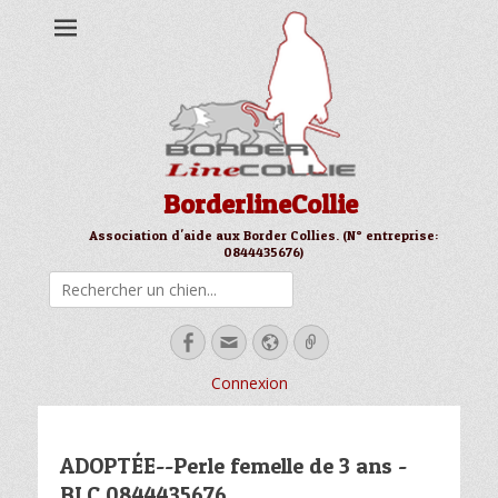
BorderlineCollie
Association d'aide aux Border Collies. (N° entreprise:
0844435676)
Rechercher
Facebook
Email
Site
Link
web
Connexion
ADOPTÉE--Perle femelle de 3 ans -
BLC 0844435676