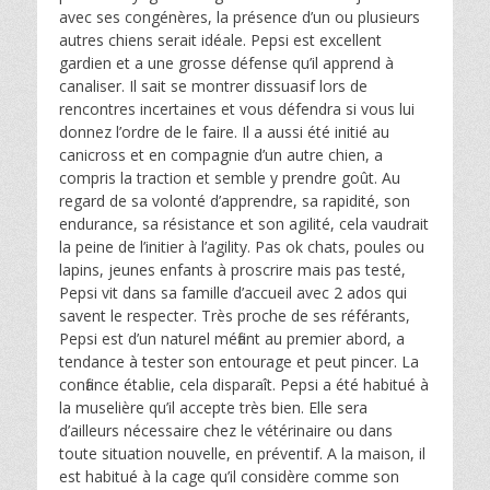
avec ses congénères, la présence d’un ou plusieurs
autres chiens serait idéale. Pepsi est excellent
gardien et a une grosse défense qu’il apprend à
canaliser. Il sait se montrer dissuasif lors de
rencontres incertaines et vous défendra si vous lui
donnez l’ordre de le faire. Il a aussi été initié au
canicross et en compagnie d’un autre chien, a
compris la traction et semble y prendre goût. Au
regard de sa volonté d’apprendre, sa rapidité, son
endurance, sa résistance et son agilité, cela vaudrait
la peine de l’initier à l’agility. Pas ok chats, poules ou
lapins, jeunes enfants à proscrire mais pas testé,
Pepsi vit dans sa famille d’accueil avec 2 ados qui
savent le respecter. Très proche de ses référants,
Pepsi est d’un naturel méfiant au premier abord, a
tendance à tester son entourage et peut pincer. La
confiance établie, cela disparaît. Pepsi a été habitué à
la muselière qu’il accepte très bien. Elle sera
d’ailleurs nécessaire chez le vétérinaire ou dans
toute situation nouvelle, en préventif. A la maison, il
est habitué à la cage qu’il considère comme son