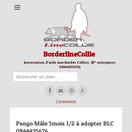
BorderlineCollie
Association d'aide aux Border Collies. (N° entreprise:
0844435676)
Rechercher
Facebook
Email
Site
Link
web
Connexion
Pango Mâle 5mois 1/2 à adopter BLC
0844435676