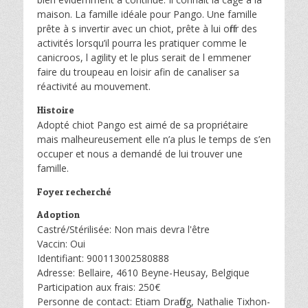
maison. La famille idéale pour Pango. Une famille
prête à s invertir avec un chiot, prête à lui offrir des
activités lorsqu’il pourra les pratiquer comme le
canicroos, l agility et le plus serait de l emmener
faire du troupeau en loisir afin de canaliser sa
réactivité au mouvement.
Histoire
Adopté chiot Pango est aimé de sa propriétaire
mais malheureusement elle n’a plus le temps de s’en
occuper et nous a demandé de lui trouver une
famille.
Foyer recherché
Adoption
Castré/Stérilisée: Non mais devra l'être
Vaccin: Oui
Identifiant: 900113002580888
Adresse: Bellaire, 4610 Beyne-Heusay, Belgique
Participation aux frais: 250€
Personne de contact: Etiam Draffog, Nathalie Tixhon-