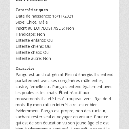
Caractéristiques
Date de naissance: 16/11/2021
Sexe: Chiot, Mâle
Inscrit au LOF/LOSH/ISDS: Non
Handicaps: Non
Entente enfants: Oui
Entente chiens: Oui
Entente chats: Oui
Entente autre: Non
Caractère
Pango est un chiot génial. Plein d énergie. Il s entend
parfaitement avec ses congénères mâle entier,
castré, femelle etc. Pango s entend également avec
les poules et les chats. Étant réactif aux
mouvements il a été testé troupeau vers l âge de 4
mois. Il y montrait un intérêt a re tester bien
évidemment. Pango est propre, non destructeur,
sachant rester seul et voyager en voiture. Pour ce
qui est de son éducation vu son jeune âge elle est
bien évidemment a continué. Il connaît la cage à la