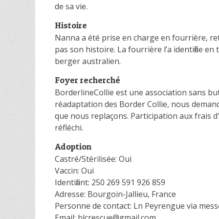
de sa vie.
Histoire
Nanna a été prise en charge en fourrière, r
pas son histoire. La fourrière l’a identifiée e
berger australien.
Foyer recherché
BorderlineCollie est une association sans but l
réadaptation des Border Collie, nous demand
que nous replaçons. Participation aux frais 
réfléchi.
Adoption
Castré/Stérilisée: Oui
Vaccin: Oui
Identifiant: 250 269 591 926 859
Adresse: Bourgoin-Jallieu, France
Personne de contact: Ln Peyrengue via mes
Email: blcrescue@gmail.com