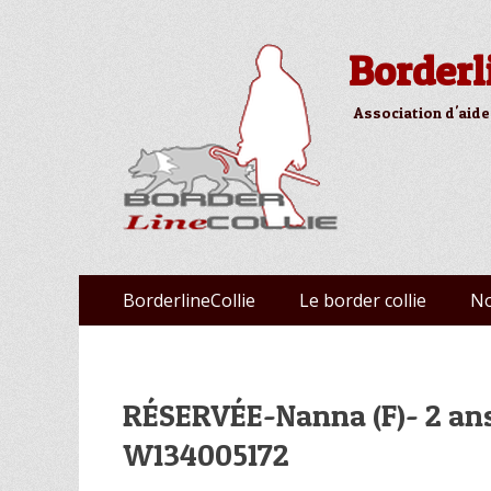
Borderl
Association d'aide
Aller
Premier menu
BorderlineCollie
Le border collie
No
au
contenu
RÉSERVÉE-Nanna (F)- 2 an
W134005172