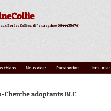
ineCollie
 aux Border Collies. (N° entreprise: 0844435676)
s chiens
Nous aider
Partenariats
Liens utiles
s-Cherche adoptants BLC