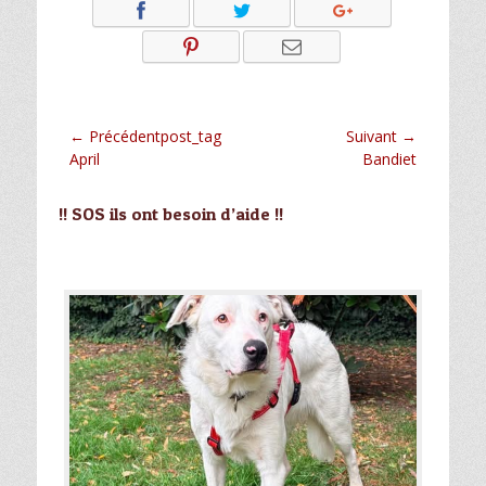
Navigation
← Précédentpost_tag
Suivant →
Article
Article
April
Bandiet
de
précédent :
suivant :
l’article
!! SOS ils ont besoin d’aide !!