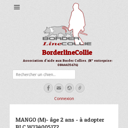
BorderlineCollie
Association d'aide aux Border Collies. (N° entreprise:
0844435676)
Rechercher
Facebook
Email
Site
Link
web
Connexion
MANGO (M)- âge 2 ans - à adopter
BLC W134005172