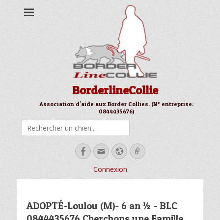
BorderlineCollie
Association d'aide aux Border Collies. (N° entreprise:
0844435676)
Rechercher
Facebook
Email
Site
Link
web
Connexion
ADOPTÉ-Loulou (M)- 6 an ½ - BLC
0844435676 Cherchons une Famille