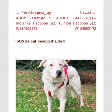
Navigation
← Précédentpost_tag
Suivant →
Article
Article
ADOPTÉ-TIMY (M)- 5
ADOPTÉE-SKOURA (F) –
de
précédent :
suivant :
mois 1/2- à adopter BLC
16 mois à adopter BLC
l’article
W134005172
W134005172
!! SOS ils ont besoin d’aide !!