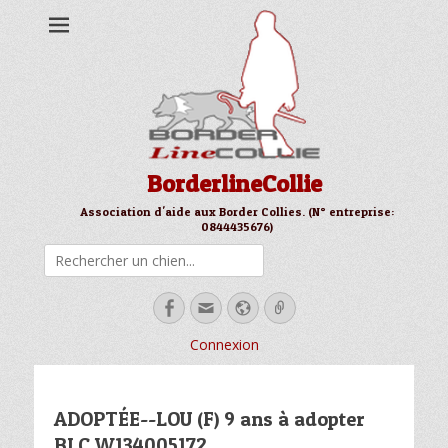
BorderlineCollie
Association d'aide aux Border Collies. (N° entreprise:
0844435676)
Rechercher
Facebook
Email
Site
Link
web
Connexion
ADOPTÉE--LOU (F) 9 ans à adopter
BLC W134005172