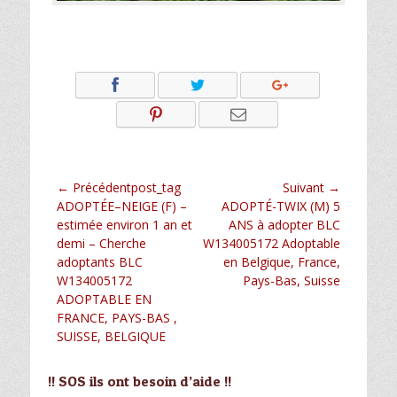
Navigation
← Précédentpost_tag
Suivant →
Article
Article
ADOPTÉE–NEIGE (F) –
ADOPTÉ-TWIX (M) 5
de
précédent :
suivant :
estimée environ 1 an et
ANS à adopter BLC
l’article
demi – Cherche
W134005172 Adoptable
adoptants BLC
en Belgique, France,
W134005172
Pays-Bas, Suisse
ADOPTABLE EN
FRANCE, PAYS-BAS ,
SUISSE, BELGIQUE
!! SOS ils ont besoin d’aide !!