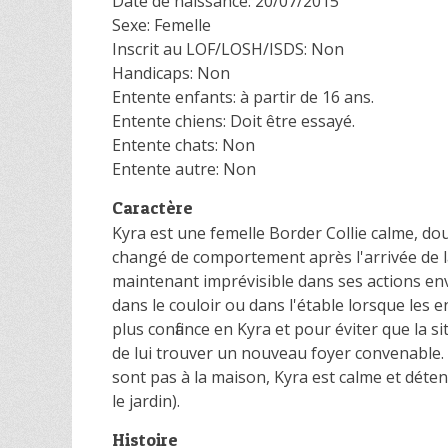
Date de naissance: 20/07/2015
Sexe: Femelle
Inscrit au LOF/LOSH/ISDS: Non
Handicaps: Non
Entente enfants: à partir de 16 ans.
Entente chiens: Doit être essayé.
Entente chats: Non
Entente autre: Non
Caractère
Kyra est une femelle Border Collie calme, do
changé de comportement après l'arrivée de la p
maintenant imprévisible dans ses actions enver
dans le couloir ou dans l'étable lorsque les 
plus confiance en Kyra et pour éviter que la 
de lui trouver un nouveau foyer convenable. 
sont pas à la maison, Kyra est calme et dét
le jardin).
Histoire