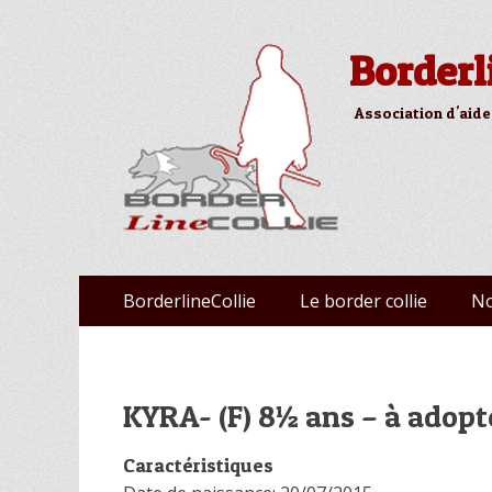
Borderl
Association d'aide
Aller
Premier menu
BorderlineCollie
Le border collie
No
au
contenu
KYRA- (F) 8½ ans – à adop
Caractéristiques