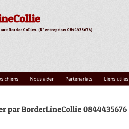
ineCollie
 aux Border Collies. (N° entreprise: 0844435676)
s chiens
Nous aider
Partenariats
Liens utiles
ter par BorderLineCollie 0844435676