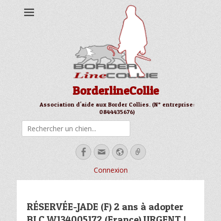
BorderlineCollie
Association d'aide aux Border Collies. (N° entreprise:
0844435676)
Rechercher
Facebook
Email
Site
Link
web
Connexion
RÉSERVÉE-JADE (F) 2 ans à adopter
BLC W134005172 (France) URGENT !