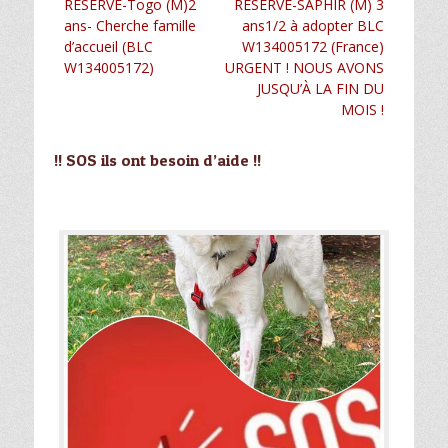
Article
Article
RÉSERVÉ-Togo (M)2
RÉSERVÉ-SAPHIR (M) 3
de
précédent :
suivant :
ans- Cherche famille
ans1/2 à adopter BLC
l’article
d’accueil (BLC
W134005172 (France)
W134005172)
URGENT ! NOUS AVONS
JUSQU’À LA FIN DU
MOIS !
!! SOS ils ont besoin d’aide !!