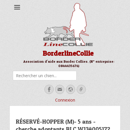
BorderlineCollie
Association d'aide aux Border Collies. (N° entreprise:
0844435676)
Rechercher
Facebook
Email
Site
Link
web
Connexion
RÉSERVÉ-HOPPER (M)- 5 ans -
cherche adoptants BLC W134005172