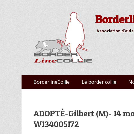
Borderl
Association d'aide
Aller
Premier menu
BorderlineCollie
Le border collie
No
au
contenu
ADOPTÉ-Gilbert (M)- 14 mo
W134005172