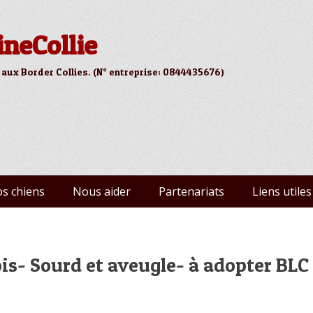
ineCollie
 aux Border Collies. (N° entreprise: 0844435676)
s chiens
Nous aider
Partenariats
Liens utiles
is- Sourd et aveugle- à adopter BLC