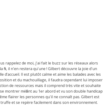
s rappelez de moi, j'ai fait le buzz sur les réseaux alors
a fin, il n'en restera qu'une ! Gilbert découvre la joie d'un
e d’accueil. Il est plutôt calme et aime les balades avec les
position et du machouillage, il faudra cependant lui imposer
ection de ressources mais il comprend très vite et souhaite
ut se montrer méfiant au 1er abord et vu son double handicap
même flairer les personnes qu'il ne connaît pas. Gilbert est
a truffe et se repère facilement dans son environnement.