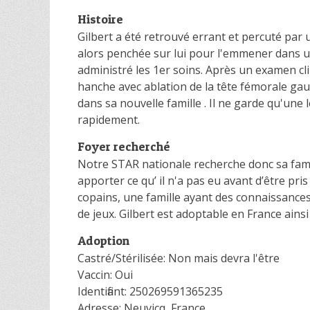
Histoire
Gilbert a été retrouvé errant et percuté par u
alors penchée sur lui pour l'emmener dans une
administré les 1er soins. Après un examen clin
hanche avec ablation de la tête fémorale gauc
dans sa nouvelle famille . Il ne garde qu'une l
rapidement.
Foyer recherché
Notre STAR nationale recherche donc sa famil
apporter ce qu’ il n'a pas eu avant d’être pri
copains, une famille ayant des connaissances
de jeux. Gilbert est adoptable en France ains
Adoption
Castré/Stérilisée: Non mais devra l'être
Vaccin: Oui
Identifiant: 250269591365235
Adresse: Neuvicq, France