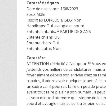
Caractéristiques
Date de naissance: 1/08/2023
Sexe: Mâle
Inscrit au LOF/LOSH/ISDS: Non
Handicaps: Oui: aveugle et sourd
Entente enfants: À PARTIR DE 8 ANS
Entente chiens: Oui
Entente chats: Oui
Entente autre: Non
Caractère
ATTENTION célébrité à l'adoption !!!! Vous vou
j’attends vos milliers de candidatures, mais à l
foyer aimant depuis son arrivée chez sa famill
copains, il adore avoir quelques jouets à dis
un cadre car il pourrait faire un peu de prot
avant tout faire plaisir à son humain . Il pe
, il sera mieux d'attendre qu'il vienne de lui 
sourd et aveugle mais se sert très bien de s