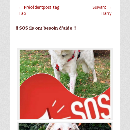
Navigation
← Précédentpost_tag
Suivant →
Article
Article
Tao
Harry
de
précédent :
suivant :
l’article
!! SOS ils ont besoin d’aide !!