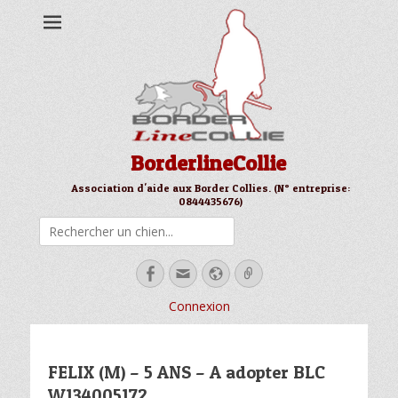
BorderlineCollie
Association d'aide aux Border Collies. (N° entreprise:
0844435676)
Rechercher
Facebook
Email
Site
Link
web
Connexion
FELIX (M) – 5 ANS – A adopter BLC
W134005172