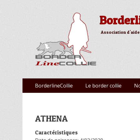
Borderl
Association d'aide
Aller
Premier menu
BorderlineCollie
Le border collie
No
au
contenu
ATHENA
Caractéristiques