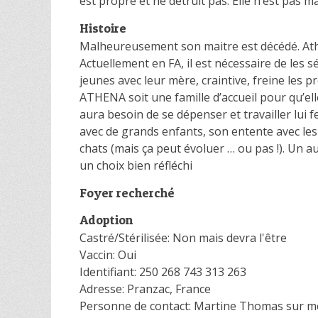
est propre et ne détruit pas. Elle n’est pas m
Histoire
Malheureusement son maitre est décédé. Athén
Actuellement en FA, il est nécessaire de les 
jeunes avec leur mère, craintive, freine l
ATHENA soit une famille d’accueil pour qu’el
aura besoin de se dépenser et travailler lui fe
avec de grands enfants, son entente avec les 
chats (mais ça peut évoluer … ou pas !). Un a
un choix bien réfléchi
Foyer recherché
Adoption
Castré/Stérilisée: Non mais devra l'être
Vaccin: Oui
Identifiant: 250 268 743 313 263
Adresse: Pranzac, France
Personne de contact: Martine Thomas sur 