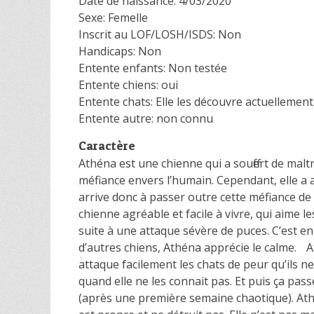
Date de naissance: 4/03/2020
Sexe: Femelle
Inscrit au LOF/LOSH/ISDS: Non
Handicaps: Non
Entente enfants: Non testée
Entente chiens: oui
Entente chats: Elle les découvre actuellement
Entente autre: non connu
Caractère
Athéna est une chienne qui a souffert de maltr
méfiance envers l’humain. Cependant, elle a a
arrive donc à passer outre cette méfiance de d
chienne agréable et facile à vivre, qui aime l
suite à une attaque sévère de puces. C’est en
d’autres chiens, Athéna apprécie le calme. A
attaque facilement les chats de peur qu’ils ne 
quand elle ne les connait pas. Et puis ça pass
(après une première semaine chaotique). Ath