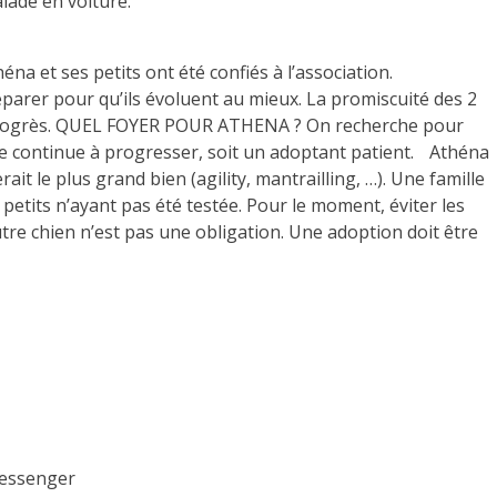
alade en voiture.
a et ses petits ont été confiés à l’association.
séparer pour qu’ils évoluent au mieux. La promiscuité des 2
es progrès. QUEL FOYER POUR ATHENA ? On recherche pour
le continue à progresser, soit un adoptant patient. Athéna
rait le plus grand bien (agility, mantrailling, …). Une famille
petits n’ayant pas été testée. Pour le moment, éviter les
utre chien n’est pas une obligation. Une adoption doit être
messenger