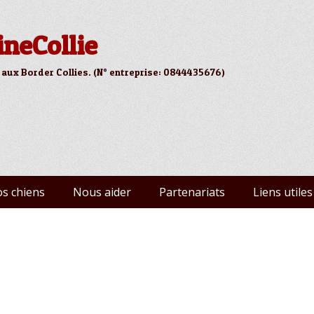
ineCollie
 aux Border Collies. (N° entreprise: 0844435676)
s chiens
Nous aider
Partenariats
Liens utiles